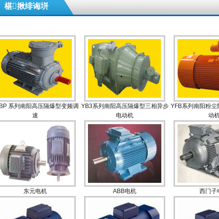
椹揪绯诲垪
BBP 系列南阳高压隔爆型变频调
YB3系列南阳高压隔爆型三相异步
YFB系列南阳粉
速
电动机
动
东元电机
ABB电机
西门子